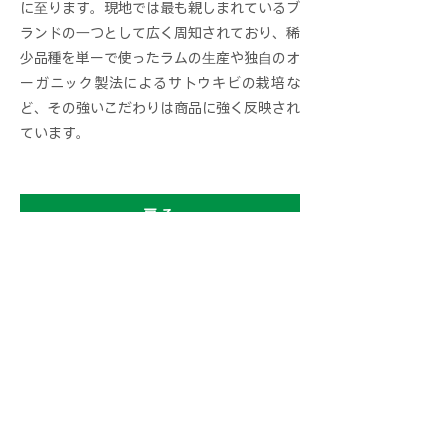
に至ります。現地では最も親しまれているブ
ランドの一つとして広く周知されており、稀
少品種を単ーで使ったラムの生産や独自のオ
ーガニック製法によるサトウキビの栽培な
ど、その強いこだわりは商品に強く反映され
ています。
戻る
© Taste Good Co.,Ltd. All Rights
Reserved.
プライバシーポリシー