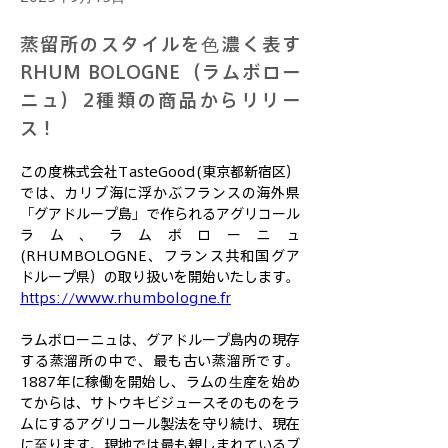
蒸留所のスタイルを色濃く表す
RHUM BOLOGNE（ラムボロー
ニュ）2種類の商品からリリー
ス！
この度株式会社TasteGood(東京都新宿区）
では、カリブ海に浮かぶフランスの海外県
「グアドループ島」で作られるアグリコール
ラム、ラムボローニュ
(RHUMBOLOGNE、フランス共和国グア
ドループ県）の取り扱いを開始いたします。
https://www.rhumbologne.fr
ラムボローニュは、グアドループ島内の現存
する蒸溜所の中で、最も古い蒸溜所です。
1887年に稼働を開始し、ラムの生産を始め
てからは、サトウキビジュースそのものをラ
ムにするアグリコール製法を守り続け、現在
に至ります。現地では最も親しまれているブ