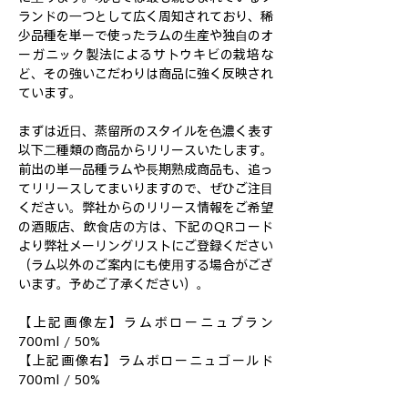
ランドの一つとして広く周知されており、稀
少品種を単ーで使ったラムの生産や独自のオ
ーガニック製法によるサトウキビの栽培な
ど、その強いこだわりは商品に強く反映され
ています。
まずは近日、蒸留所のスタイルを色濃く表す
以下二種類の商品からリリースいたします。
前出の単一品種ラムや長期熟成商品も、追っ
てリリースしてまいりますので、ぜひご注目
ください。弊社からのリリース情報をご希望
の酒販店、飲食店の方は、下記のQRコード
より弊社メーリングリストにご登録ください
（ラム以外のご案内にも使用する場合がござ
います。予めご了承ください）。
【上記画像左】ラムボローニュブラン 
700ml / 50%
【上記画像右】ラムボローニュゴールド 
700ml / 50%